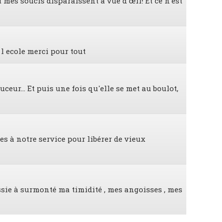
 mes soucis disparaissent à vue d'œil! Et ce n'est
 l ecole merci pour tout
ceur... Et puis une fois qu'elle se met au boulot,
s à notre service pour libérer de vieux
ssie à surmonté ma timidité , mes angoisses , mes