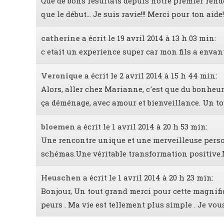
Que de bons résultats depuis notre premier rendez
que le début... Je suis ravie!!! Merci pour ton aide!
catherine
a écrit le 19 avril 2014
à 13 h 03 min
:
c etait un experience super car mon fils a envant
Veronique
a écrit le 2 avril 2014
à 15 h 44 min
:
Alors, aller chez Marianne, c'est que du bonheu
ça déménage, avec amour et bienveillance. Un tou
bloemen
a écrit le 1 avril 2014
à 20 h 53 min
:
Une rencontre unique et une merveilleuse person
schémas.Une véritable transformation positive.M
Heuschen
a écrit le 1 avril 2014
à 20 h 23 min
:
Bonjour, Un tout grand merci pour cette magnifiq
peurs . Ma vie est tellement plus simple . Je vo