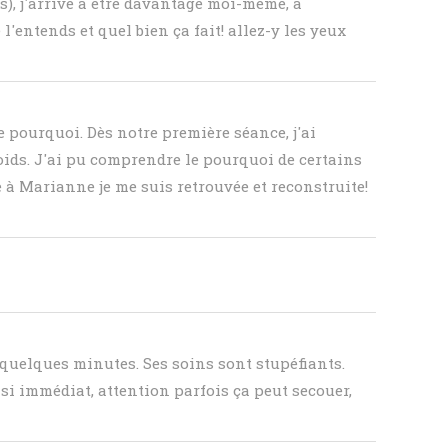
s), j'arrive à être davantage moi-même, à
entends et quel bien ça fait! allez-y les yeux
e pourquoi. Dès notre première séance, j'ai
poids. J'ai pu comprendre le pourquoi de certains
 à Marianne je me suis retrouvée et reconstruite!
 quelques minutes. Ses soins sont stupéfiants.
asi immédiat, attention parfois ça peut secouer,