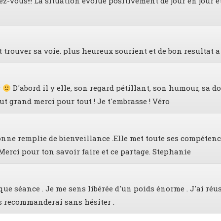
-vous!!! La situation évolue positivement de jour en jour et
 trouver sa voie. plus heureux sourient et de bon resultat a
r
D'abord il y elle, son regard pétillant, son humour, sa dou
t grand merci pour tout ! Je t'embrasse ! Véro
ne remplie de bienveillance .Elle met toute ses compétence
erci pour ton savoir faire et ce partage. Stephanie
ue séance . Je me sens libérée d'un poids énorme . J'ai réu
us recommanderai sans hésiter .