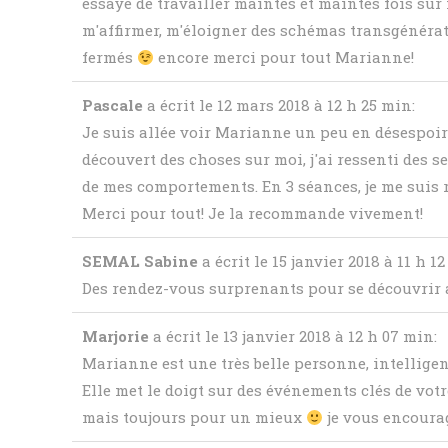
essayé de travailler maintes et maintes fois sur 
m'affirmer, m'éloigner des schémas transgénérati
fermés
encore merci pour tout Marianne!
Pascale
a écrit le 12 mars 2018
à 12 h 25 min
:
Je suis allée voir Marianne un peu en désespoir 
découvert des choses sur moi, j'ai ressenti des s
de mes comportements. En 3 séances, je me suis r
Merci pour tout! Je la recommande vivement!
SEMAL Sabine
a écrit le 15 janvier 2018
à 11 h 1
Des rendez-vous surprenants pour se découvrir a
Marjorie
a écrit le 13 janvier 2018
à 12 h 07 min
:
Marianne est une très belle personne, intelligen
Elle met le doigt sur des événements clés de vot
mais toujours pour un mieux
je vous encourag