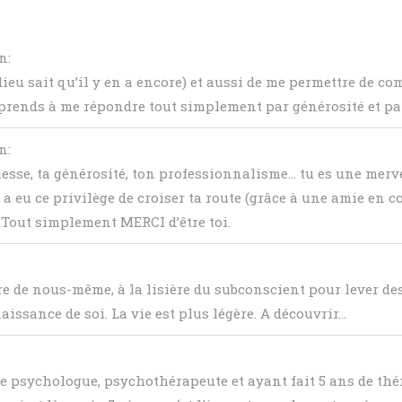
in
:
dieu sait qu’il y en a encore) et aussi de me permettre de co
 prends à me répondre tout simplement par générosité et pa
in
:
llesse, ta générosité, ton professionnalisme… tu es une me
i a eu ce privilège de croiser ta route (grâce à une amie en
 Tout simplement MERCI d’être toi.
e de nous-même, à la lisière du subconscient pour lever d
issance de soi. La vie est plus légère. A découvrir...
 psychologue, psychothérapeute et ayant fait 5 ans de thér