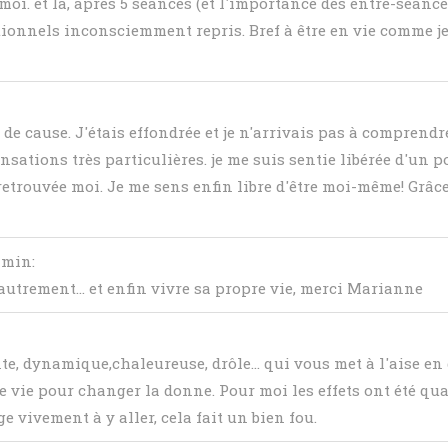
moi. et là, après 5 séances (et l'importance des entre-séance
onnels inconsciemment repris. Bref à être en vie comme je l'
de cause. J'étais effondrée et je n'arrivais pas à comprendr
ensations très particulières. je me suis sentie libérée d'un 
etrouvée moi. Je me sens enfin libre d'être moi-même! Grâce
2 min
:
utrement... et enfin vivre sa propre vie, merci Marianne
te, dynamique,chaleureuse, drôle... qui vous met à l'aise en
re vie pour changer la donne. Pour moi les effets ont été qu
e vivement à y aller, cela fait un bien fou.