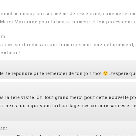
prend beaucoup sur soi-même. Je ressens déjà une nette am
 Merci Marianne pour ta bonne humeur et ton professionn
min
:
séances sont riches autant humainement, énergétiquement, 
 bonheur !
te, te répondre pr te remercier de ton joli mot
J'espère que
 dès la 1ère visite. Un tout grand merci pour cette nouvel
ianne est qqn qui vous fait partager ses connaissances et 
min
: